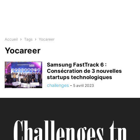
Accueil
Tags
Yocareer
Yocareer
Samsung FastTrack 6 :
Consécration de 3 nouvelles
startups technologiques
challenges
-
5 avril 2023