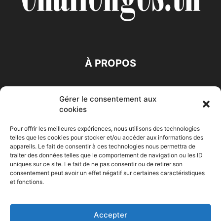
À PROPOS
SUIVEZ NOUS
Gérer le consentement aux
cookies
Pour offrir les meilleures expériences, nous utilisons des technologies
telles que les cookies pour stocker et/ou accéder aux informations des
appareils. Le fait de consentir à ces technologies nous permettra de
traiter des données telles que le comportement de navigation ou les ID
Accueil
Economie
Entreprises
Entrepreneur
Afrique
uniques sur ce site. Le fait de ne pas consentir ou de retirer son
consentement peut avoir un effet négatif sur certaines caractéristiques
Maghreb
M-Orient
Zone Euro
International
et fonctions.
HIGH-TECH
Auto-Moto
Accepter