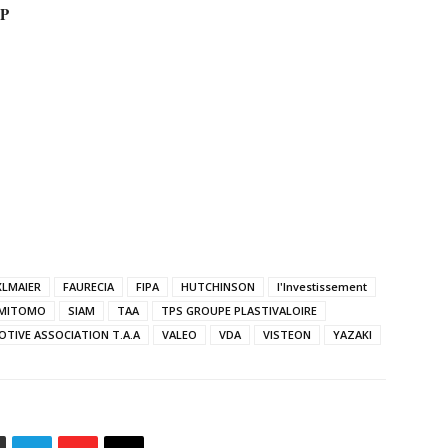
P
XLMAIER
FAURECIA
FIPA
HUTCHINSON
l'Investissement
UMITOMO
SIAM
TAA
TPS GROUPE PLASTIVALOIRE
TIVE ASSOCIATION T.A.A
VALEO
VDA
VISTEON
YAZAKI