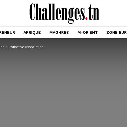
RENEUR
AFRIQUE
MAGHREB
M-ORIENT
ZONE EU
sian Automotive Association