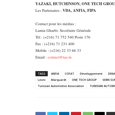
YAZAKI, HUTCHINSON, ONE TECH GROU
VDA, ANFIA, FIPA
Les Partenaires :
Contact pour les médias :
Lamia Gharbi- Secrétaire Générale
Tél : (+216) 71 752 540 Poste 176
Fax : (+216) 71 231 400
Mobile : (+216) 22 33 66 33
Email :
contact@taa.tn
TAGS
ANFIA
COFAT
Développement
DRA
Leoni
Marquardt
ONE TECH GROUP
SEBN S
Tunisian Automotive Association
TUNISIAN AUTOMO