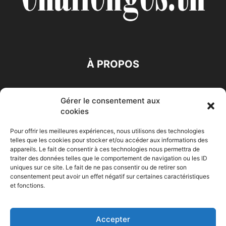
À PROPOS
SUIVEZ NOUS
Gérer le consentement aux
cookies
Pour offrir les meilleures expériences, nous utilisons des technologies
telles que les cookies pour stocker et/ou accéder aux informations des
appareils. Le fait de consentir à ces technologies nous permettra de
traiter des données telles que le comportement de navigation ou les ID
Accueil
Economie
Entreprises
Entrepreneur
Afrique
uniques sur ce site. Le fait de ne pas consentir ou de retirer son
consentement peut avoir un effet négatif sur certaines caractéristiques
Maghreb
M-Orient
Zone Euro
International
et fonctions.
HIGH-TECH
Auto-Moto
Accepter