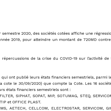
er semestre 2020, des sociétés cotées affiche une régressi
année 2019, pour atteindre un montant de 720MD contre
répercussions de la crise du COVID-19 sur l’activité de 
 qui ont publié leurs états financiers semestriels, parmi l
a cote le 30/09/2020) que compte la Cote. Les 16 sociét
s états financiers semestriels sont :
ILTER, SIPHAT, SOPAT, MIP, SOTUMAG, STEQ, SERVICO
IP et OFFICE PLAST.
s AMS, AETECH, CELLCOM, ELECTROSTAR, SERVICOM, GI