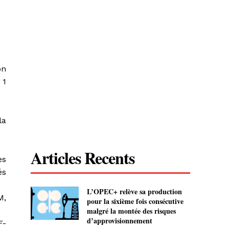
on
 1
la
Articles Recents
es
és
L’OPEC+ relève sa production
M,
pour la sixième fois consécutive
malgré la montée des risques
d’approvisionnement
F-