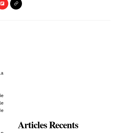
La
ie
le
de
Articles Recents
un