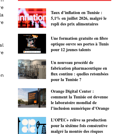
re
Taux d’inflation en Tunisie :
la
5,1% en juillet 2026, malgré le
re
repli des prix alimentaires
Une formation gratuite en fibre
optique ouvre ses portes à Tunis
al
pour 12 jeunes talents
re
Un nouveau procédé de
fabrication pharmaceutique en
flux continu : quelles retombées
en
pour la Tunisie ?
Orange Digital Center :
comment la Tunisie est devenue
le laboratoire mondial de
l’inclusion numérique d’Orange
L’OPEC+ relève sa production
pour la sixième fois consécutive
malgré la montée des risques