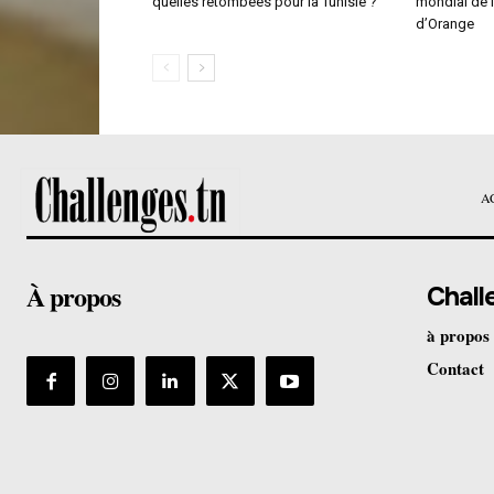
quelles retombées pour la Tunisie ?
mondial de 
d’Orange
A
À propos
Chall
à propos
Contact