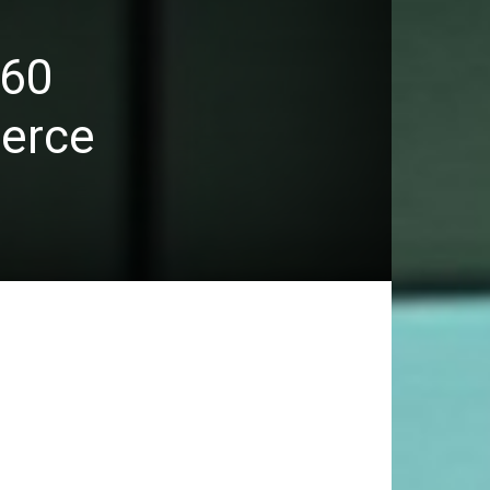
 60
merce