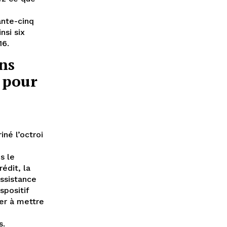
nte-cinq
nsi six
16.
ns
 pour
né l’octroi
s le
édit, la
ssistance
spositif
der à mettre
s.