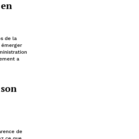
 en
os de la
e émerger
ministration
pement a
 son
parence de
ez ce que