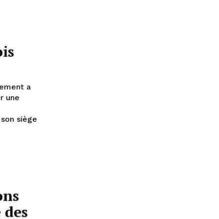
is
pement a
r une
 son siège
ons
 des