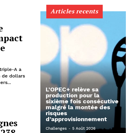
Articles recents
e
impact
ue
riple-A a
 de dollars
rs...
L’OPEC+ relève sa
production pour la
sixième fois consécutive
malgré la montée des
risques
d’approvisionnement
gnes
Challenges
-
5 Août 2026
 238