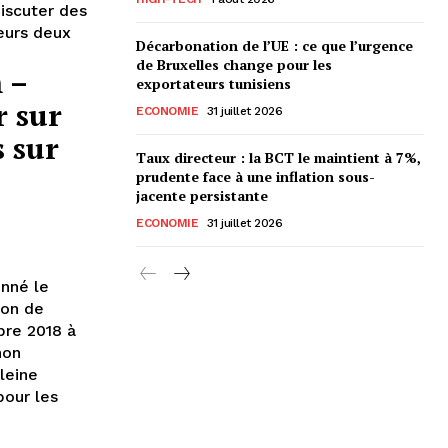
iscuter des
eurs deux
Décarbonation de l’UE : ce que l’urgence
de Bruxelles change pour les
 –
exportateurs tunisiens
 sur
ECONOMIE
31 juillet 2026
s sur
Taux directeur : la BCT le maintient à 7%,
prudente face à une inflation sous-
jacente persistante
ECONOMIE
31 juillet 2026
onné le
ion de
bre 2018 à
non
leine
pour les