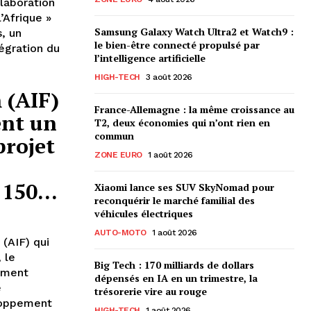
laboration
’Afrique »
Samsung Galaxy Watch Ultra2 et Watch9 :
, un
le bien-être connecté propulsé par
égration du
l’intelligence artificielle
HIGH-TECH
3 août 2026
 (AIF)
France-Allemagne : la même croissance au
ent un
T2, deux économies qui n’ont rien en
commun
projet
ZONE EURO
1 août 2026
150...
Xiaomi lance ses SUV SkyNomad pour
reconquérir le marché familial des
véhicules électriques
AUTO-MOTO
1 août 2026
(AIF) qui
 le
Big Tech : 170 milliards de dollars
ement
dépensés en IA en un trimestre, la
e
trésorerie vire au rouge
loppement
HIGH-TECH
1 août 2026