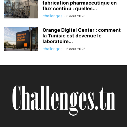
fabrication pharmaceutique en
flux continu : quelles...
challenges
-
6 août 2026
Orange Digital Center : comment
la Tunisie est devenue le
laboratoire...
challenges
-
6 août 2026