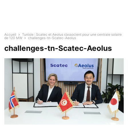
Accueil
Tunisie : Scatec et Aeolus s’associent pour une centrale solaire
de 120 MW
challenges-tn-Scatec-Aeolus
challenges-tn-Scatec-Aeolus