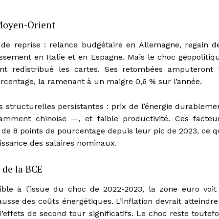
 Moyen-Orient
de reprise : relance budgétaire en Allemagne, regain d
issement en Italie et en Espagne. Mais le choc géopolitiq
nt redistribué les cartes. Ses retombées amputeront 
urcentage, la ramenant à un maigre 0,6 % sur l’année.
s structurelles persistantes : prix de l’énergie durableme
mment chinoise —, et faible productivité. Ces facteu
 de 8 points de pourcentage depuis leur pic de 2023, ce q
oissance des salaires nominaux.
 de la BCE
ible à l’issue du choc de 2022-2023, la zone euro voit
ausse des coûts énergétiques. L’inflation devrait atteindre
ffets de second tour significatifs. Le choc reste toutefo