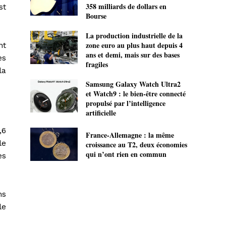
358 milliards de dollars en
st
Bourse
La production industrielle de la
zone euro au plus haut depuis 4
nt
ans et demi, mais sur des bases
es
fragiles
la
Samsung Galaxy Watch Ultra2
et Watch9 : le bien-être connecté
propulsé par l’intelligence
artificielle
,6
France-Allemagne : la même
le
croissance au T2, deux économies
qui n’ont rien en commun
es
ns
le