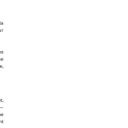
la
ur
es
se
e,
t,
 —
ne
nt