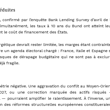
réduites
t, confirmé par l’enquête Bank Lending Survey d’avril de 
 Simultanément, les taux à 10 ans du Bund ont atteint le
t le coût de financement des États.
gétique devrait rester limitée, les marges étant contraint
e un agenda électoral chargé : France, Italie et Espagne 
risques de dérapage budgétaire qui ne sont pas à exclur
jà fragile.
trie négative. Une aggravation du conflit au Moyen-Orien
2027, ou une correction marquée des actifs risqués
— pourraient amplifier le ralentissement. À l’inverse, u
on des réformes structurelles européennes constitueraie