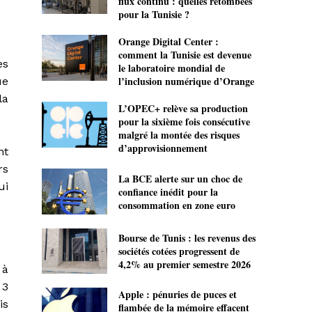
flux continu : quelles retombées
pour la Tunisie ?
Orange Digital Center :
comment la Tunisie est devenue
es
le laboratoire mondial de
l’inclusion numérique d’Orange
ue
la
L’OPEC+ relève sa production
pour la sixième fois consécutive
malgré la montée des risques
d’approvisionnement
nt
rs
La BCE alerte sur un choc de
ui
confiance inédit pour la
consommation en zone euro
Bourse de Tunis : les revenus des
sociétés cotées progressent de
4,2% au premier semestre 2026
 à
 3
Apple : pénuries de puces et
is
flambée de la mémoire effacent