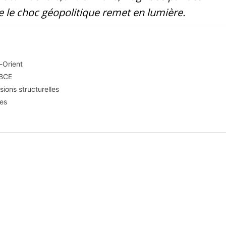
ue le choc géopolitique remet en lumière.
-Orient
 BCE
sions structurelles
tes