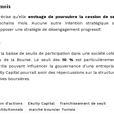
 mois
précise qu’elle
envisage de poursuivre la cession de s
ains mois. Aucune autre intention stratégique 
supposer une stratégie de désengagement progressif.
e
la baisse de seuils de participation dans une société cot
ès de la Bourse. Le seuil des
10 %
est particulièreme
trôle pouvant influencer la gouvernance d’une entrepris
ity Capital pourrait avoir des répercussions sur la structu
ives boursières.
on d'actions
Ekuity Capital
franchissement de seuil
stitutionnels
marché boursier Tunisie