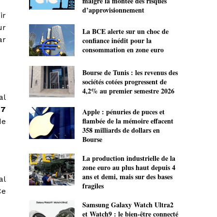
malgré la montée des risques
d’approvisionnement
ir
ur
La BCE alerte sur un choc de
ar
confiance inédit pour la
consommation en zone euro
Bourse de Tunis : les revenus des
sociétés cotées progressent de
4,2% au premier semestre 2026
al
17
Apple : pénuries de puces et
flambée de la mémoire effacent
de
358 milliards de dollars en
Bourse
La production industrielle de la
zone euro au plus haut depuis 4
ans et demi, mais sur des bases
al
fragiles
Ce
Samsung Galaxy Watch Ultra2
et Watch9 : le bien-être connecté