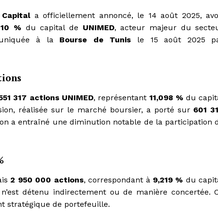
 Capital
a officiellement annoncé, le 14 août 2025, avo
e
10 %
du capital de
UNIMED
, acteur majeur du secte
muniquée à la
Bourse de Tunis
le 15 août 2025 p
tions
551 317 actions UNIMED
, représentant
11,098 %
du capit
ssion, réalisée sur le marché boursier, a porté sur
601 3
ion a entraîné une diminution notable de la participation 
%
ais
2 950 000 actions
, correspondant à
9,219 %
du capit
 n’est détenu indirectement ou de manière concertée. 
t stratégique de portefeuille.