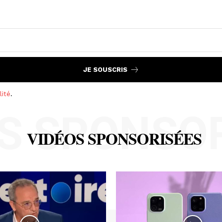
JE SOUSCRIS
lité
.
S SPONSO
VIDÉOS SPONSORISÉES