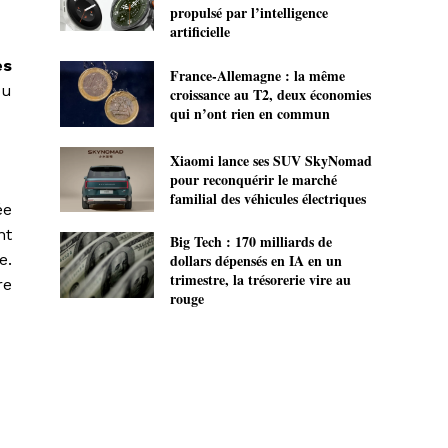
propulsé par l’intelligence
artificielle
es
France-Allemagne : la même
ou
croissance au T2, deux économies
qui n’ont rien en commun
Xiaomi lance ses SUV SkyNomad
pour reconquérir le marché
familial des véhicules électriques
ée
nt
Big Tech : 170 milliards de
e.
dollars dépensés en IA en un
trimestre, la trésorerie vire au
re
rouge