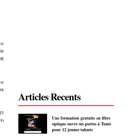
du
de
16
au
ès
Articles Recents
21
Une formation gratuite en fibre
rm
optique ouvre ses portes à Tunis
pour 12 jeunes talents