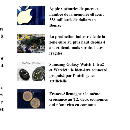
Apple : pénuries de puces et
flambée de la mémoire effacent
358 milliards de dollars en
Bourse
us
 à
La production industrielle de la
zone euro au plus haut depuis 4
ans et demi, mais sur des bases
fragiles
ue
Samsung Galaxy Watch Ultra2
nt
et Watch9 : le bien-être connecté
propulsé par l’intelligence
artificielle
de
France-Allemagne : la même
es
croissance au T2, deux économies
in
qui n’ont rien en commun
et