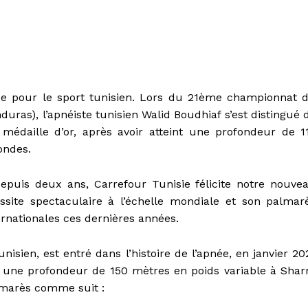
ue pour le sport tunisien. Lors du 21ème championnat 
ras), l’apnéiste tunisien Walid Boudhiaf s’est distingué 
médaille d’or, après avoir atteint une profondeur de 1
ondes.
depuis deux ans, Carrefour Tunisie félicite notre nouve
ite spectaculaire à l’échelle mondiale et son palmar
ernationales ces dernières années.
isien, est entré dans l’histoire de l’apnée, en janvier 20
 une profondeur de 150 mètres en poids variable à Sha
almarès comme suit :