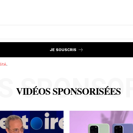
JE SOUSCRIS
lité
.
S SPONSO
VIDÉOS SPONSORISÉES