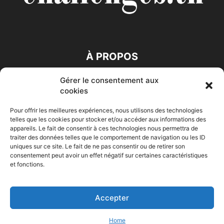
À PROPOS
Gérer le consentement aux
SUIVEZ NOUS
cookies
Pour offrir les meilleures expériences, nous utilisons des technologies
telles que les cookies pour stocker et/ou accéder aux informations des
appareils. Le fait de consentir à ces technologies nous permettra de
traiter des données telles que le comportement de navigation ou les ID
uniques sur ce site. Le fait de ne pas consentir ou de retirer son
consentement peut avoir un effet négatif sur certaines caractéristiques
Accueil
Economie
Entreprises
Entrepreneur
Afrique
et fonctions.
Maghreb
M-Orient
Zone Euro
International
HIGH-TECH
Auto-Moto
Accepter
© Challenges.tn By AAKOM.DIGITAL
Home