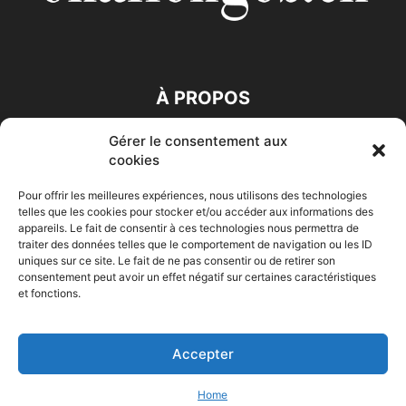
À PROPOS
Gérer le consentement aux
SUIVEZ NOUS
cookies
Pour offrir les meilleures expériences, nous utilisons des technologies
telles que les cookies pour stocker et/ou accéder aux informations des
appareils. Le fait de consentir à ces technologies nous permettra de
traiter des données telles que le comportement de navigation ou les ID
uniques sur ce site. Le fait de ne pas consentir ou de retirer son
consentement peut avoir un effet négatif sur certaines caractéristiques
Accueil
Economie
Entreprises
Entrepreneur
Afrique
et fonctions.
Maghreb
M-Orient
Zone Euro
International
HIGH-TECH
Auto-Moto
Accepter
© Challenges.tn By AAKOM.DIGITAL
Home