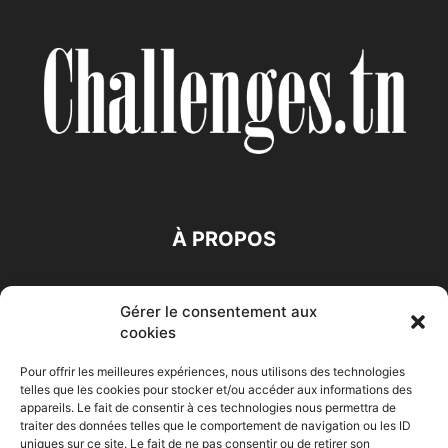
À PROPOS
SUIVEZ NOUS
Gérer le consentement aux
cookies
Pour offrir les meilleures expériences, nous utilisons des technologies
telles que les cookies pour stocker et/ou accéder aux informations des
appareils. Le fait de consentir à ces technologies nous permettra de
traiter des données telles que le comportement de navigation ou les ID
Accueil
Economie
Entreprises
Entrepreneur
Afrique
uniques sur ce site. Le fait de ne pas consentir ou de retirer son