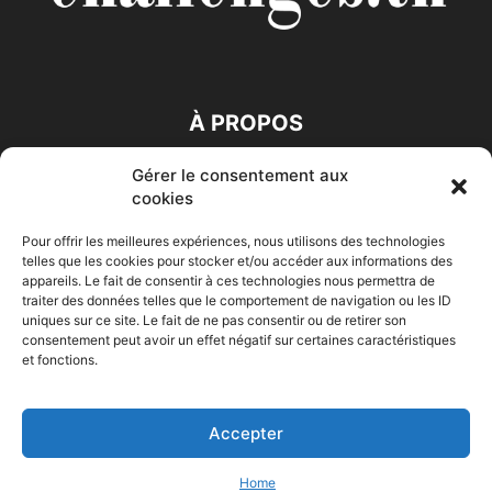
À PROPOS
Gérer le consentement aux
SUIVEZ NOUS
cookies
Pour offrir les meilleures expériences, nous utilisons des technologies
telles que les cookies pour stocker et/ou accéder aux informations des
appareils. Le fait de consentir à ces technologies nous permettra de
traiter des données telles que le comportement de navigation ou les ID
uniques sur ce site. Le fait de ne pas consentir ou de retirer son
consentement peut avoir un effet négatif sur certaines caractéristiques
Accueil
Economie
Entreprises
Entrepreneur
Afrique
et fonctions.
Maghreb
M-Orient
Zone Euro
International
HIGH-TECH
Auto-Moto
Accepter
© Challenges.tn By AAKOM.DIGITAL
Home