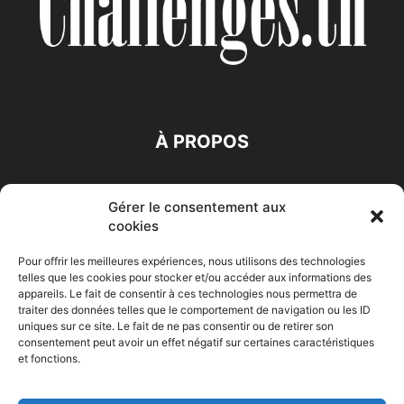
À PROPOS
SUIVEZ NOUS
Gérer le consentement aux
cookies
Pour offrir les meilleures expériences, nous utilisons des technologies
telles que les cookies pour stocker et/ou accéder aux informations des
appareils. Le fait de consentir à ces technologies nous permettra de
traiter des données telles que le comportement de navigation ou les ID
Accueil
Economie
Entreprises
Entrepreneur
Afrique
uniques sur ce site. Le fait de ne pas consentir ou de retirer son
consentement peut avoir un effet négatif sur certaines caractéristiques
Maghreb
M-Orient
Zone Euro
International
et fonctions.
HIGH-TECH
Auto-Moto