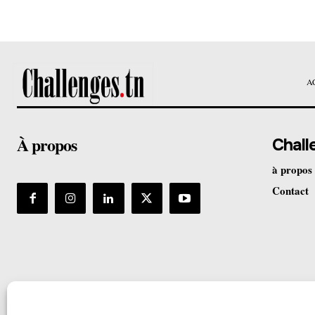
A
À propos
Chall
à propos
Contact