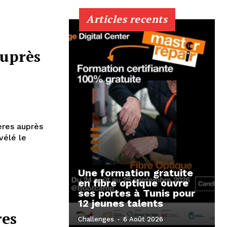
Articles recents
auprès
ères auprès
vélé le
Une formation gratuite
en fibre optique ouvre
ses portes à Tunis pour
12 jeunes talents
res
Challenges
-
6 Août 2026