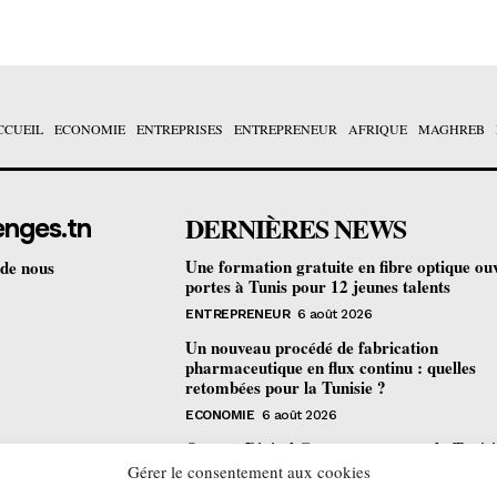
CCUEIL
ECONOMIE
ENTREPRISES
ENTREPRENEUR
AFRIQUE
MAGHREB
DERNIÈRES NEWS
enges.tn
Une formation gratuite en fibre optique ou
 de nous
portes à Tunis pour 12 jeunes talents
ENTREPRENEUR
6 août 2026
Un nouveau procédé de fabrication
pharmaceutique en flux continu : quelles
retombées pour la Tunisie ?
ECONOMIE
6 août 2026
Orange Digital Center : comment la Tunisi
devenue le laboratoire mondial de l’inclusi
Gérer le consentement aux cookies
numérique d’Orange