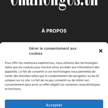
À PROPOS
SUIVEZ NOUS
Gérer le consentement aux
cookies
Pour offrir les meilleures expériences, nous utilisons des technologies
telles que les cookies pour stocker et/ou accéder aux informations des
appareils. Le fait de consentir à ces technologies nous permettra de
traiter des données telles que le comportement de navigation ou les ID
Accueil
Economie
Entreprises
Entrepreneur
Afrique
uniques sur ce site. Le fait de ne pas consentir ou de retirer son
consentement peut avoir un effet négatif sur certaines caractéristiques
Maghreb
M-Orient
Zone Euro
International
et fonctions.
HIGH-TECH
Auto-Moto
Accepter