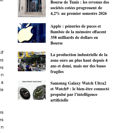
Bourse de Tunis : les revenus des
sociétés cotées progressent de
4,2% au premier semestre 2026
Apple : pénuries de puces et
flambée de la mémoire effacent
358 milliards de dollars en
Bourse
if
La production industrielle de la
es
zone euro au plus haut depuis 4
ans et demi, mais sur des bases
es
fragiles
un
 a
Samsung Galaxy Watch Ultra2
et Watch9 : le bien-être connecté
de
propulsé par l’intelligence
artificielle
es
es
un