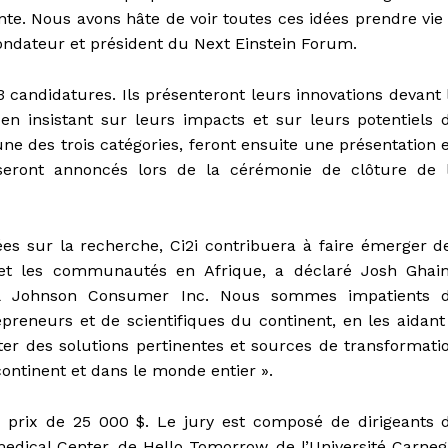
te. Nous avons hâte de voir toutes ces idées prendre vie 
ondateur et président du Next Einstein Forum.
3 candidatures. Ils présenteront leurs innovations devant 
en insistant sur leurs impacts et sur leurs potentiels 
 des trois catégories, feront ensuite une présentation 
seront annoncés lors de la cérémonie de clôture de 
ées sur la recherche, Ci2i contribuera à faire émerger d
s et les communautés en Afrique, a déclaré Josh Ghai
 & Johnson Consumer Inc. Nous sommes impatients 
epreneurs et de scientifiques du continent, en les aidant
rter des solutions pertinentes et sources de transformati
ontinent et dans le monde entier ».
 prix de 25 000 $. Le jury est composé de dirigeants 
dical Center, de Hello Tomorrow, de l’Université Carneg