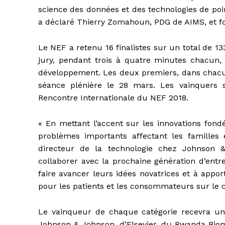
science des données et des technologies de poin
a déclaré Thierry Zomahoun, PDG de AIMS, et f
Le NEF a retenu 16 finalistes sur un total de 13
jury, pendant trois à quatre minutes chacun, 
développement. Les deux premiers, dans chacune
séance plénière le 28 mars. Les vainquers 
Rencontre Internationale du NEF 2018.
« En mettant l’accent sur les innovations fond
problèmes importants affectant les famille
directeur de la technologie chez Johnson
collaborer avec la prochaine génération d’entr
faire avancer leurs idées novatrices et à appo
pour les patients et les consommateurs sur le c
Le vainqueur de chaque catégorie recevra un
Johnson & Johnson, d’Elsevier, du Rwanda Biome