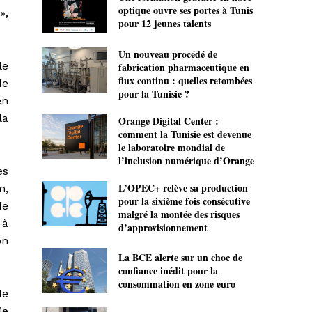
optique ouvre ses portes à Tunis
»,
pour 12 jeunes talents
Un nouveau procédé de
le
fabrication pharmaceutique en
flux continu : quelles retombées
de
pour la Tunisie ?
en
la
Orange Digital Center :
comment la Tunisie est devenue
le laboratoire mondial de
l’inclusion numérique d’Orange
es
L’OPEC+ relève sa production
m,
pour la sixième fois consécutive
de
malgré la montée des risques
 à
d’approvisionnement
on
La BCE alerte sur un choc de
confiance inédit pour la
consommation en zone euro
de
ie