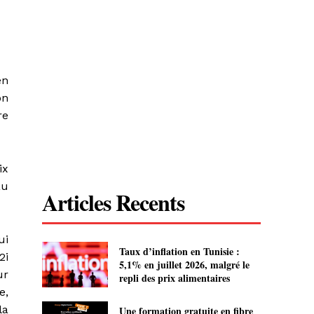
en
on
re
ix
au
Articles Recents
ui
Taux d’inflation en Tunisie :
2i
5,1% en juillet 2026, malgré le
ur
repli des prix alimentaires
e,
la
Une formation gratuite en fibre