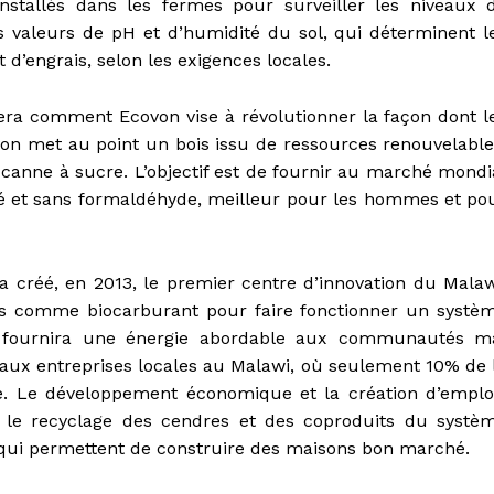
nstallés dans les fermes pour surveiller les niveaux 
s valeurs de pH et d’humidité du sol, qui déterminent l
t d’engrais, selon les exigences locales.
ra comment Ecovon vise à révolutionner la façon dont l
on met au point un bois issu de ressources renouvelable
 canne à sucre. L’objectif est de fournir au marché mondi
é et sans formaldéhyde, meilleur pour les hommes et po
 créé, en 2013, le premier centre d’innovation du Malaw
ïs comme biocarburant pour faire fonctionner un systè
e fournira une énergie abordable aux communautés m
t aux entreprises locales au Malawi, où seulement 10% de 
e. Le développement économique et la création d’emplo
r le recyclage des cendres et des coproduits du systè
 qui permettent de construire des maisons bon marché.