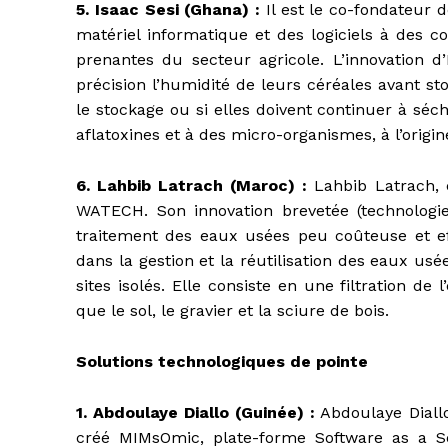
5. Isaac Sesi (Ghana) :
Il est le co-fondateur 
matériel informatique et des logiciels à des c
prenantes du secteur agricole. L’innovation d
précision l’humidité de leurs céréales avant sto
le stockage ou si elles doivent continuer à séc
aflatoxines et à des micro-organismes, à l’origin
6. Lahbib Latrach (Maroc) :
Lahbib Latrach, 
WATECH. Son innovation brevetée (technologi
traitement des eaux usées peu coûteuse et ef
dans la gestion et la réutilisation des eaux u
sites isolés. Elle consiste en une filtration de
que le sol, le gravier et la sciure de bois.
Solutions technologiques de pointe
1. Abdoulaye Diallo (Guinée) :
Abdoulaye Diallo
créé MIMsOmic, plate-forme Software as a Servic