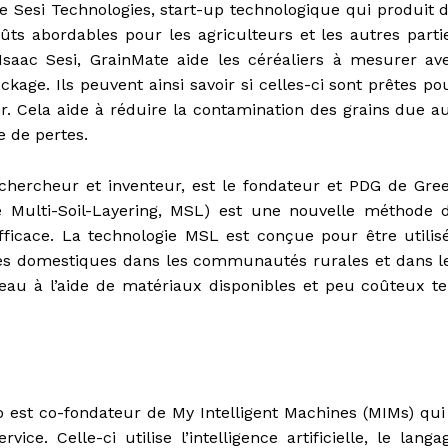
de Sesi Technologies, start-up technologique qui produit 
oûts abordables pour les agriculteurs et les autres parti
’Isaac Sesi, GrainMate aide les céréaliers à mesurer av
ckage. Ils peuvent ainsi savoir si celles-ci sont prêtes po
hr. Cela aide à réduire la contamination des grains due a
e de pertes.
chercheur et inventeur, est le fondateur et PDG de Gre
e Multi-Soil-Layering, MSL) est une nouvelle méthode 
ficace. La technologie MSL est conçue pour être utilis
sées domestiques dans les communautés rurales et dans l
 l’eau à l’aide de matériaux disponibles et peu coûteux te
 est co-fondateur de My Intelligent Machines (MIMs) qui
e. Celle-ci utilise l’intelligence artificielle, le langa