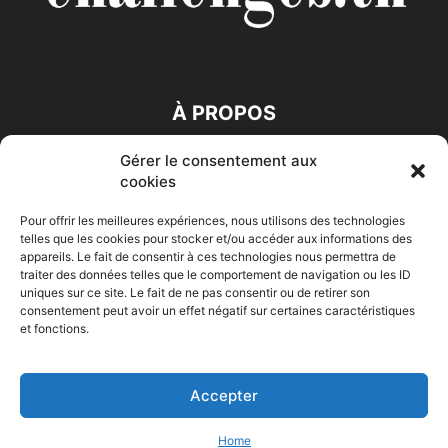
À PROPOS
Gérer le consentement aux
SUIVEZ NOUS
cookies
Pour offrir les meilleures expériences, nous utilisons des technologies
telles que les cookies pour stocker et/ou accéder aux informations des
appareils. Le fait de consentir à ces technologies nous permettra de
traiter des données telles que le comportement de navigation ou les ID
uniques sur ce site. Le fait de ne pas consentir ou de retirer son
consentement peut avoir un effet négatif sur certaines caractéristiques
Accueil
Economie
Entreprises
Entrepreneur
Afrique
et fonctions.
Maghreb
M-Orient
Zone Euro
International
HIGH-TECH
Auto-Moto
Accepter
© Challenges.tn By AAKOM.DIGITAL
Home