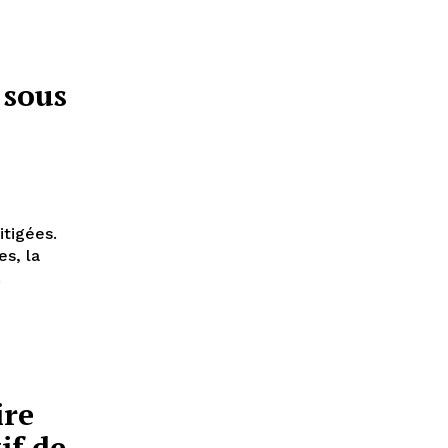
 sous
tigées.
es, la
.
ire
if de