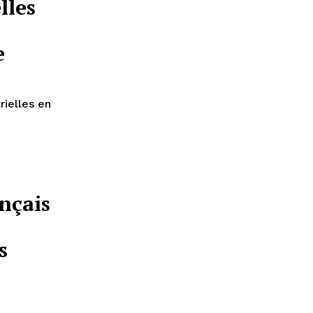
lles
e
ielles en
nçais
s