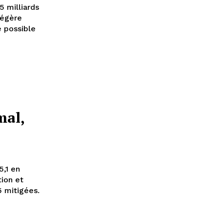
5 milliards
légère
e possible
mal,
5,1 en
tion et
 mitigées.