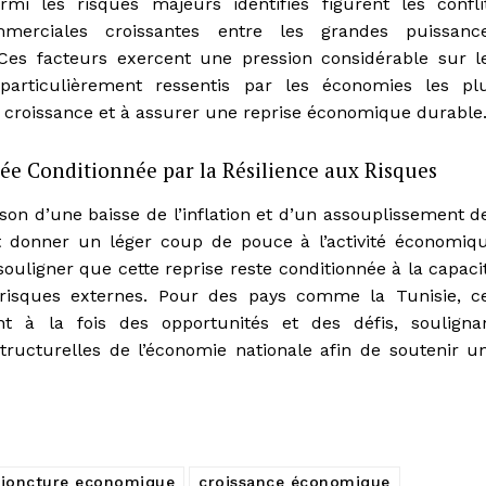
mi les risques majeurs identifiés figurent les confli
ommerciales croissantes entre les grandes puissanc
Ces facteurs exercent une pression considérable sur l
particulièrement ressentis par les économies les pl
la croissance et à assurer une reprise économique durable
ée Conditionnée par la Résilience aux Risques
ison d’une baisse de l’inflation et d’un assouplissement d
nt donner un léger coup de pouce à l’activité économiq
souligner que cette reprise reste conditionnée à la capaci
risques externes. Pour des pays comme la Tunisie, c
t à la fois des opportunités et des défis, souligna
tructurelles de l’économie nationale afin de soutenir u
joncture economique
croissance économique