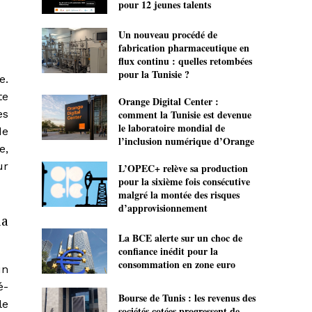
pour 12 jeunes talents
Un nouveau procédé de
fabrication pharmaceutique en
flux continu : quelles retombées
pour la Tunisie ?
e.
te
Orange Digital Center :
comment la Tunisie est devenue
es
le laboratoire mondial de
de
l’inclusion numérique d’Orange
e,
ur
L’OPEC+ relève sa production
pour la sixième fois consécutive
malgré la montée des risques
d’approvisionnement
la
La BCE alerte sur un choc de
confiance inédit pour la
consommation en zone euro
un
é-
Bourse de Tunis : les revenus des
le
sociétés cotées progressent de