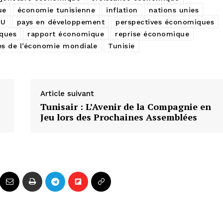
ue
économie tunisienne
inflation
nations unies
NU
pays en développement
perspectives économiques
iques
rapport économique
reprise économique
ves de l’économie mondiale
Tunisie
Article suivant
Tunisair : L’Avenir de la Compagnie en
Jeu lors des Prochaines Assemblées