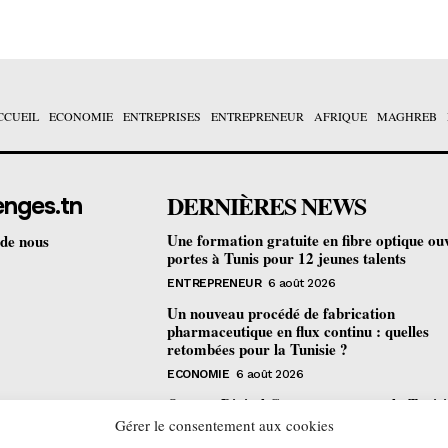
CCUEIL
ECONOMIE
ENTREPRISES
ENTREPRENEUR
AFRIQUE
MAGHREB
DERNIÈRES NEWS
enges.tn
Une formation gratuite en fibre optique ou
 de nous
portes à Tunis pour 12 jeunes talents
ENTREPRENEUR
6 août 2026
Un nouveau procédé de fabrication
pharmaceutique en flux continu : quelles
retombées pour la Tunisie ?
ECONOMIE
6 août 2026
Orange Digital Center : comment la Tunisi
devenue le laboratoire mondial de l’inclusi
Gérer le consentement aux cookies
numérique d’Orange