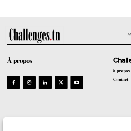
A
À propos
Chall
à propos
Contact