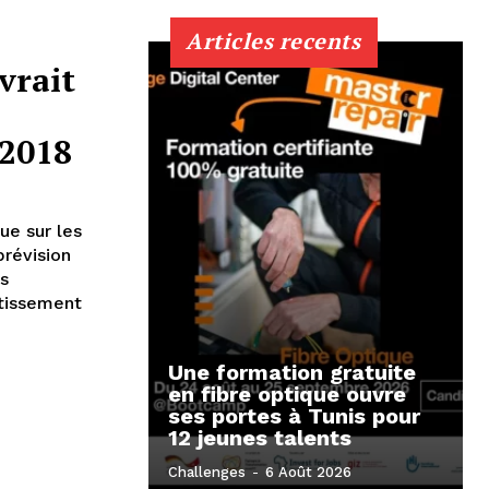
Articles recents
vrait
-2018
ue sur les
prévision
s
tissement
Une formation gratuite
en fibre optique ouvre
ses portes à Tunis pour
12 jeunes talents
Challenges
-
6 Août 2026