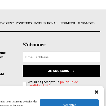
M-ORIENT
ZONE EURO
INTERNATIONAL
HIGH-TECH
AUTO-MOTO
S'abonner
ième
ues
JE SOUSCRIS
dit
J'ai lu et j'accepte la
politique de
confidentialité
.
otées
 2026
ogies nous permettra de traiter des
Accepter
ristiques et fonctions.