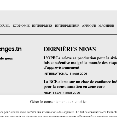
CCUEIL
ECONOMIE
ENTREPRISES
ENTREPRENEUR
AFRIQUE
MAGHREB
DERNIÈRES NEWS
enges.tn
L’OPEC+ relève sa production pour la six
 de nous
fois consécutive malgré la montée des risq
d’approvisionnement
INTERNATIONAL
5 août 2026
La BCE alerte sur un choc de confiance iné
pour la consommation en zone euro
HIGH-TECH
4 août 2026
Bourse de Tunis : les revenus des sociétés c
Gérer le consentement aux cookies
progressent de 4,2% au premier semestre
ies pour stocker et/ou accéder aux informations des appareils. Le fait de consentir à ces technol
ENTREPRISES
4 août 2026
ne pas consentir ou de retirer son consentement peut avoir un effet négatif sur certaines caracté