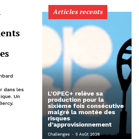
s
Articles recents
ments
es
ombard
r dans les
L’OPEC+ relève sa
ique. Un
production pour la
Bercy.
sixième fois consécutive
malgré la montée des
risques
d’approvisionnement
Challenges
-
5 Août 2026