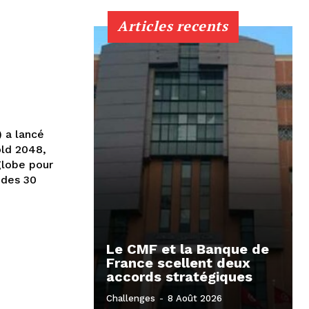
Articles recents
) a lancé
old 2048,
globe pour
 des 30
Le CMF et la Banque de
France scellent deux
accords stratégiques
Challenges
-
8 Août 2026