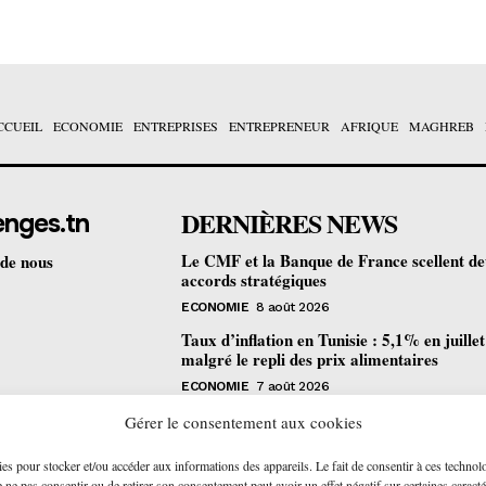
CCUEIL
ECONOMIE
ENTREPRISES
ENTREPRENEUR
AFRIQUE
MAGHREB
DERNIÈRES NEWS
enges.tn
Le CMF et la Banque de France scellent d
 de nous
accords stratégiques
ECONOMIE
8 août 2026
Taux d’inflation en Tunisie : 5,1% en juille
malgré le repli des prix alimentaires
ECONOMIE
7 août 2026
Une formation gratuite en fibre optique ou
Gérer le consentement aux cookies
portes à Tunis pour 12 jeunes talents
ies pour stocker et/ou accéder aux informations des appareils. Le fait de consentir à ces technol
ENTREPRENEUR
6 août 2026
ne pas consentir ou de retirer son consentement peut avoir un effet négatif sur certaines caracté