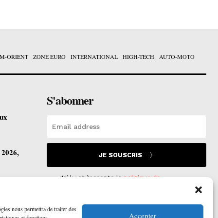
M-ORIENT
ZONE EURO
INTERNATIONAL
HIGH-TECH
AUTO-MOTO
S'abonner
eux
t 2026,
JE SOUSCRIS
J'ai lu et j'accepte la
politique de
confidentialité
.
vre ses
ogies nous permettra de traiter des
Accepter
ristiques et fonctions.