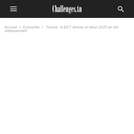
Accueil
Economie
Tunisie : la BCT dresse un bilan 2025 en net
redressement