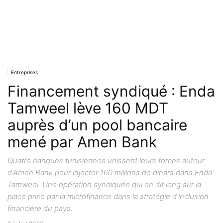
Entreprises
Financement syndiqué : Enda
Tamweel lève 160 MDT
auprès d’un pool bancaire
mené par Amen Bank
Quatre banques tunisiennes unissent leurs forces autour
d'Amen Bank pour injecter 160 millions de dinars dans Enda
Tamweel. Une opération syndiquée qui en dit long sur la
place prise par la microfinance dans la stratégie d'inclusion
financière du pays.