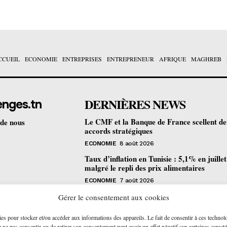
CCUEIL
ECONOMIE
ENTREPRISES
ENTREPRENEUR
AFRIQUE
MAGHREB
DERNIÈRES NEWS
enges.tn
Le CMF et la Banque de France scellent d
 de nous
accords stratégiques
ECONOMIE
8 août 2026
Taux d’inflation en Tunisie : 5,1% en juille
malgré le repli des prix alimentaires
ECONOMIE
7 août 2026
Une formation gratuite en fibre optique ou
Gérer le consentement aux cookies
portes à Tunis pour 12 jeunes talents
ies pour stocker et/ou accéder aux informations des appareils. Le fait de consentir à ces technol
ENTREPRENEUR
6 août 2026
ne pas consentir ou de retirer son consentement peut avoir un effet négatif sur certaines caracté