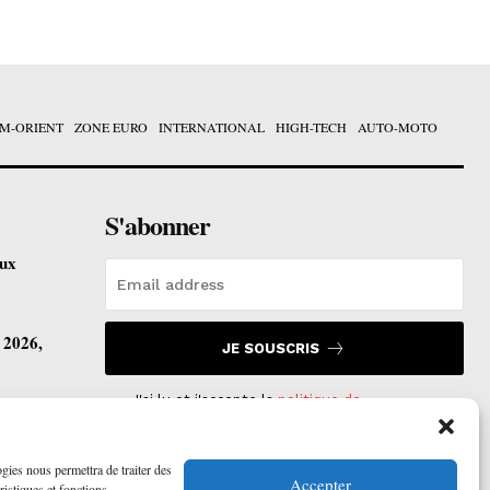
M-ORIENT
ZONE EURO
INTERNATIONAL
HIGH-TECH
AUTO-MOTO
S'abonner
eux
t 2026,
JE SOUSCRIS
J'ai lu et j'accepte la
politique de
confidentialité
.
vre ses
ogies nous permettra de traiter des
Accepter
ristiques et fonctions.