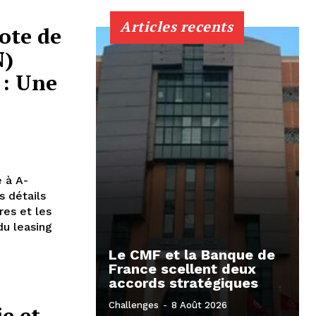
Articles recents
ote de
N)
 : Une
e
 à A-
s détails
res et les
du leasing
Le CMF et la Banque de
France scellent deux
accords stratégiques
Challenges
-
8 Août 2026
ie et