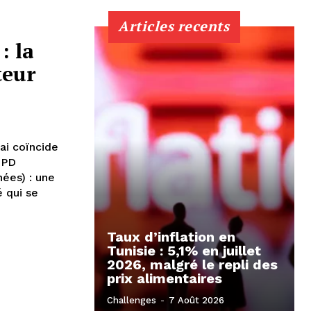
Articles recents
: la
teur
ai coïncide
GPD
ées) : une
 qui se
Taux d’inflation en
Tunisie : 5,1% en juillet
2026, malgré le repli des
prix alimentaires
Challenges
-
7 Août 2026