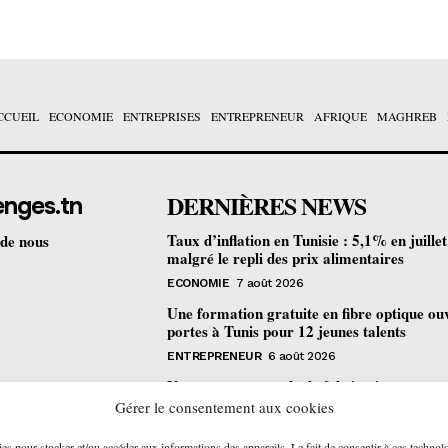
CCUEIL
ECONOMIE
ENTREPRISES
ENTREPRENEUR
AFRIQUE
MAGHREB
DERNIÈRES NEWS
enges.tn
Taux d’inflation en Tunisie : 5,1% en juille
 de nous
malgré le repli des prix alimentaires
ECONOMIE
7 août 2026
Une formation gratuite en fibre optique ou
portes à Tunis pour 12 jeunes talents
ENTREPRENEUR
6 août 2026
Un nouveau procédé de fabrication
pharmaceutique en flux continu : quelles
Gérer le consentement aux cookies
retombées pour la Tunisie ?
ies pour stocker et/ou accéder aux informations des appareils. Le fait de consentir à ces technol
ECONOMIE
6 août 2026