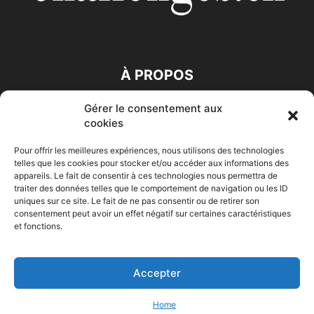
À PROPOS
Gérer le consentement aux
SUIVEZ NOUS
cookies
Pour offrir les meilleures expériences, nous utilisons des technologies
telles que les cookies pour stocker et/ou accéder aux informations des
appareils. Le fait de consentir à ces technologies nous permettra de
traiter des données telles que le comportement de navigation ou les ID
uniques sur ce site. Le fait de ne pas consentir ou de retirer son
consentement peut avoir un effet négatif sur certaines caractéristiques
Accueil
Economie
Entreprises
Entrepreneur
Afrique
et fonctions.
Maghreb
M-Orient
Zone Euro
International
HIGH-TECH
Auto-Moto
Accepter
© Challenges.tn By AAKOM.DIGITAL
Home