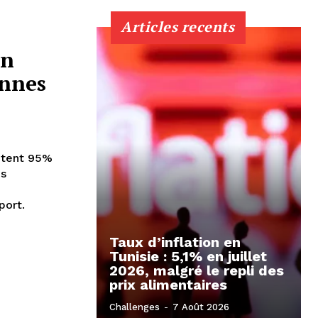
Articles recents
on
ennes
entent 95%
es
port.
Taux d’inflation en
Tunisie : 5,1% en juillet
2026, malgré le repli des
prix alimentaires
Challenges
-
7 Août 2026