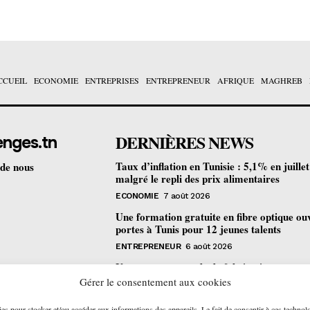
CCUEIL
ECONOMIE
ENTREPRISES
ENTREPRENEUR
AFRIQUE
MAGHREB
DERNIÈRES NEWS
enges.tn
Taux d’inflation en Tunisie : 5,1% en juille
 de nous
malgré le repli des prix alimentaires
ECONOMIE
7 août 2026
Une formation gratuite en fibre optique ou
portes à Tunis pour 12 jeunes talents
ENTREPRENEUR
6 août 2026
Un nouveau procédé de fabrication
pharmaceutique en flux continu : quelles
Gérer le consentement aux cookies
retombées pour la Tunisie ?
ies pour stocker et/ou accéder aux informations des appareils. Le fait de consentir à ces technol
ECONOMIE
6 août 2026