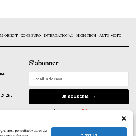
M-ORIENT
ZONE EURO
INTERNATIONAL
HIGH-TECH
AUTO-MOTO
S'abonner
eux
t 2026,
JE SOUSCRIS
J'ai lu et j'accepte la
politique de
confidentialité
.
vre ses
ogies nous permettra de traiter des
Accepter
ristiques et fonctions.