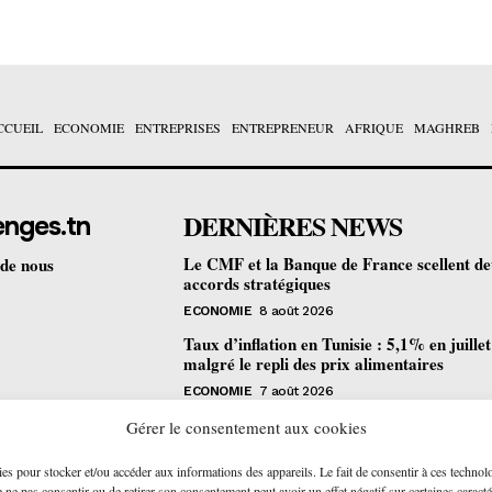
CCUEIL
ECONOMIE
ENTREPRISES
ENTREPRENEUR
AFRIQUE
MAGHREB
DERNIÈRES NEWS
enges.tn
Le CMF et la Banque de France scellent d
 de nous
accords stratégiques
ECONOMIE
8 août 2026
Taux d’inflation en Tunisie : 5,1% en juille
malgré le repli des prix alimentaires
ECONOMIE
7 août 2026
Une formation gratuite en fibre optique ou
Gérer le consentement aux cookies
portes à Tunis pour 12 jeunes talents
ies pour stocker et/ou accéder aux informations des appareils. Le fait de consentir à ces technol
ENTREPRENEUR
6 août 2026
ne pas consentir ou de retirer son consentement peut avoir un effet négatif sur certaines caracté