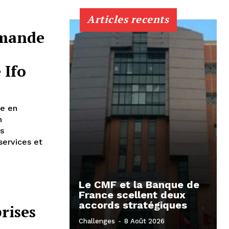
Articles recents
emande
 Ifo
re en
n
s
services et
Le CMF et la Banque de
France scellent deux
accords stratégiques
rises
Challenges
-
8 Août 2026