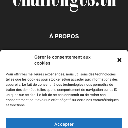
À PROPOS
SUIVEZ NOUS
Gérer le consentement aux
cookies
Pour offrir les meilleures expériences, nous utilisons des technologies
telles que les cookies pour stocker et/ou accéder aux informations des
appareils. Le fait de consentir à ces technologies nous permettra de
traiter des données telles que le comportement de navigation ou les ID
Accueil
Economie
Entreprises
Entrepreneur
Afrique
uniques sur ce site. Le fait de ne pas consentir ou de retirer son
consentement peut avoir un effet négatif sur certaines caractéristiques
Maghreb
M-Orient
Zone Euro
International
et fonctions.
HIGH-TECH
Auto-Moto
Accepter