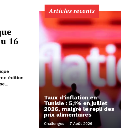
Articles recents
que
du 16
ique
e...
Taux d’inflation en
Tunisie : 5,1% en juillet
2026, malgré le repli des
prix alimentaires
Challenges
-
7 Août 2026