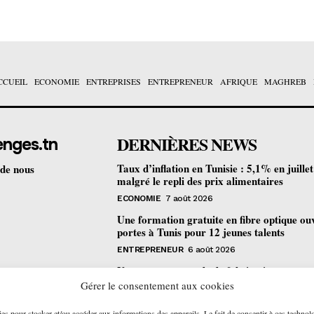
CCUEIL
ECONOMIE
ENTREPRISES
ENTREPRENEUR
AFRIQUE
MAGHREB
DERNIÈRES NEWS
enges.tn
Taux d’inflation en Tunisie : 5,1% en juille
 de nous
malgré le repli des prix alimentaires
ECONOMIE
7 août 2026
Une formation gratuite en fibre optique ou
portes à Tunis pour 12 jeunes talents
ENTREPRENEUR
6 août 2026
Un nouveau procédé de fabrication
pharmaceutique en flux continu : quelles
Gérer le consentement aux cookies
retombées pour la Tunisie ?
ies pour stocker et/ou accéder aux informations des appareils. Le fait de consentir à ces technol
ECONOMIE
6 août 2026