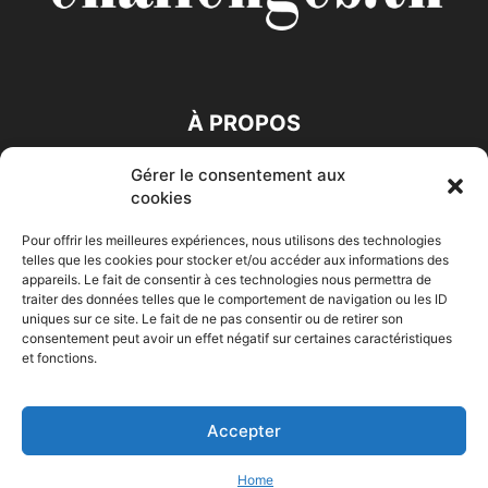
À PROPOS
Gérer le consentement aux
SUIVEZ NOUS
cookies
Pour offrir les meilleures expériences, nous utilisons des technologies
telles que les cookies pour stocker et/ou accéder aux informations des
appareils. Le fait de consentir à ces technologies nous permettra de
traiter des données telles que le comportement de navigation ou les ID
uniques sur ce site. Le fait de ne pas consentir ou de retirer son
consentement peut avoir un effet négatif sur certaines caractéristiques
Accueil
Economie
Entreprises
Entrepreneur
Afrique
et fonctions.
Maghreb
M-Orient
Zone Euro
International
HIGH-TECH
Auto-Moto
Accepter
© Challenges.tn By AAKOM.DIGITAL
Home