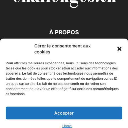
À PROPOS
Gérer le consentement aux
SUIVEZ NOUS
cookies
Pour offrir les meilleures expériences, nous utilisons des technologies
telles que les cookies pour stocker et/ou accéder aux informations des
appareils. Le fait de consentir à ces technologies nous permettra de
traiter des données telles que le comportement de navigation ou les ID
uniques sur ce site. Le fait de ne pas consentir ou de retirer son
consentement peut avoir un effet négatif sur certaines caractéristiques
Accueil
Economie
Entreprises
Entrepreneur
Afrique
et fonctions.
Maghreb
M-Orient
Zone Euro
International
HIGH-TECH
Auto-Moto
Accepter
© Challenges.tn By AAKOM.DIGITAL
Home