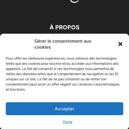
À PROPOS
Gérer le consentement aux
SUIVEZ NOUS
cookies
Pour offrir les meilleures expériences, nous utilisons des technologies
telles que les cookies pour stocker et/ou accéder aux informations des
appareils. Le fait de consentir à ces technologies nous permettra de
traiter des données telles que le comportement de navigation ou les ID
uniques sur ce site. Le fait de ne pas consentir ou de retirer son
consentement peut avoir un effet négatif sur certaines caractéristiques
Accueil
Economie
Entreprises
Entrepreneur
Afrique
et fonctions.
Maghreb
M-Orient
Zone Euro
International
HIGH-TECH
Auto-Moto
Accepter
© Challenges.tn By AAKOM.DIGITAL
Home