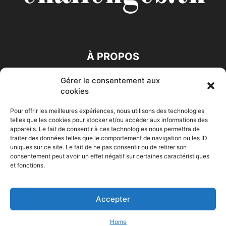
À PROPOS
Gérer le consentement aux
SUIVEZ NOUS
cookies
Pour offrir les meilleures expériences, nous utilisons des technologies
telles que les cookies pour stocker et/ou accéder aux informations des
appareils. Le fait de consentir à ces technologies nous permettra de
traiter des données telles que le comportement de navigation ou les ID
uniques sur ce site. Le fait de ne pas consentir ou de retirer son
consentement peut avoir un effet négatif sur certaines caractéristiques
Accueil
Economie
Entreprises
Entrepreneur
Afrique
et fonctions.
Maghreb
M-Orient
Zone Euro
International
HIGH-TECH
Auto-Moto
Accepter
© Challenges.tn By AAKOM.DIGITAL
Home