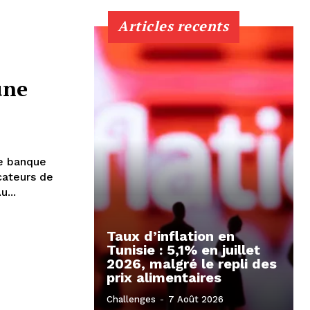
Articles recents
une
ne banque
cateurs de
...
Taux d’inflation en
Tunisie : 5,1% en juillet
2026, malgré le repli des
prix alimentaires
Challenges
-
7 Août 2026