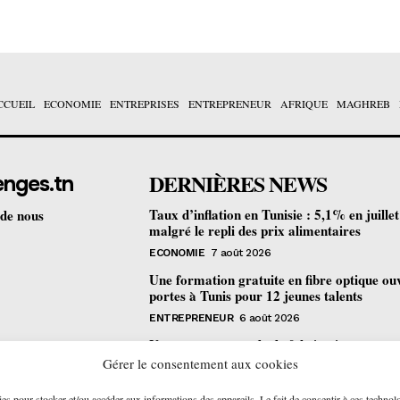
CCUEIL
ECONOMIE
ENTREPRISES
ENTREPRENEUR
AFRIQUE
MAGHREB
DERNIÈRES NEWS
enges.tn
Taux d’inflation en Tunisie : 5,1% en juille
 de nous
malgré le repli des prix alimentaires
ECONOMIE
7 août 2026
Une formation gratuite en fibre optique ou
portes à Tunis pour 12 jeunes talents
ENTREPRENEUR
6 août 2026
Un nouveau procédé de fabrication
pharmaceutique en flux continu : quelles
Gérer le consentement aux cookies
retombées pour la Tunisie ?
ies pour stocker et/ou accéder aux informations des appareils. Le fait de consentir à ces technol
ECONOMIE
6 août 2026