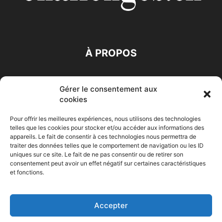
À PROPOS
SUIVEZ NOUS
Gérer le consentement aux
cookies
Pour offrir les meilleures expériences, nous utilisons des technologies
telles que les cookies pour stocker et/ou accéder aux informations des
appareils. Le fait de consentir à ces technologies nous permettra de
traiter des données telles que le comportement de navigation ou les ID
Accueil
Economie
Entreprises
Entrepreneur
Afrique
uniques sur ce site. Le fait de ne pas consentir ou de retirer son
consentement peut avoir un effet négatif sur certaines caractéristiques
Maghreb
M-Orient
Zone Euro
International
et fonctions.
HIGH-TECH
Auto-Moto
Accepter
© Challenges.tn By AAKOM.DIGITAL