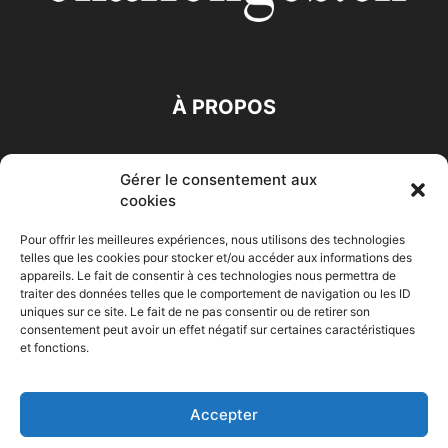
À PROPOS
SUIVEZ NOUS
Gérer le consentement aux
cookies
Pour offrir les meilleures expériences, nous utilisons des technologies
telles que les cookies pour stocker et/ou accéder aux informations des
appareils. Le fait de consentir à ces technologies nous permettra de
traiter des données telles que le comportement de navigation ou les ID
Accueil
Economie
Entreprises
Entrepreneur
Afrique
uniques sur ce site. Le fait de ne pas consentir ou de retirer son
consentement peut avoir un effet négatif sur certaines caractéristiques
Maghreb
M-Orient
Zone Euro
International
et fonctions.
HIGH-TECH
Auto-Moto
Accepter
© Challenges.tn By AAKOM.DIGITAL