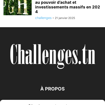
au pouvoir d’achat et
investissements massifs en 202
4
challenges
-
21 janvier 2025
À PROPOS
SUIVEZ NOUS