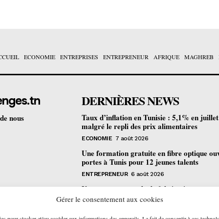
CCUEIL
ECONOMIE
ENTREPRISES
ENTREPRENEUR
AFRIQUE
MAGHREB
DERNIÈRES NEWS
enges.tn
Taux d’inflation en Tunisie : 5,1% en juille
 de nous
malgré le repli des prix alimentaires
ECONOMIE
7 août 2026
Une formation gratuite en fibre optique ou
portes à Tunis pour 12 jeunes talents
ENTREPRENEUR
6 août 2026
Un nouveau procédé de fabrication
pharmaceutique en flux continu : quelles
Gérer le consentement aux cookies
retombées pour la Tunisie ?
ies pour stocker et/ou accéder aux informations des appareils. Le fait de consentir à ces technol
ECONOMIE
6 août 2026