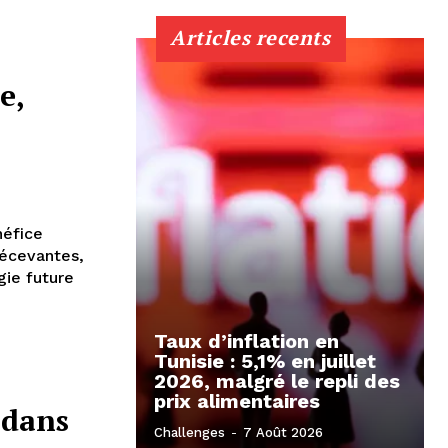
Articles recents
e,
néfice
décevantes,
gie future
Taux d’inflation en
Tunisie : 5,1% en juillet
2026, malgré le repli des
prix alimentaires
 dans
Challenges
-
7 Août 2026