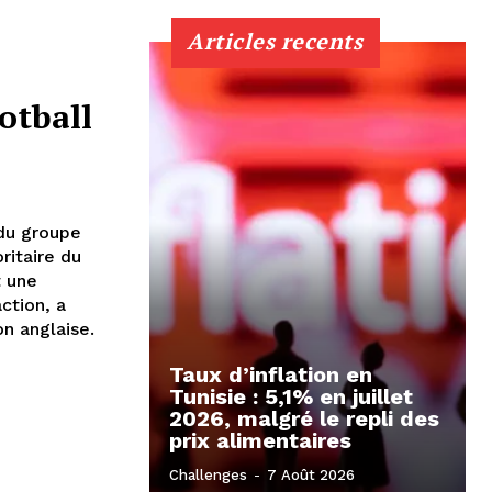
Articles recents
otball
 du groupe
ritaire du
t une
ction, a
on anglaise.
Taux d’inflation en
Tunisie : 5,1% en juillet
2026, malgré le repli des
prix alimentaires
Challenges
-
7 Août 2026