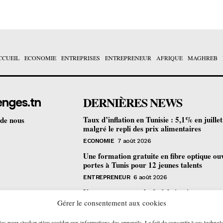
CCUEIL
ECONOMIE
ENTREPRISES
ENTREPRENEUR
AFRIQUE
MAGHREB
DERNIÈRES NEWS
enges.tn
Taux d’inflation en Tunisie : 5,1% en juille
 de nous
malgré le repli des prix alimentaires
ECONOMIE
7 août 2026
Une formation gratuite en fibre optique ou
portes à Tunis pour 12 jeunes talents
ENTREPRENEUR
6 août 2026
Un nouveau procédé de fabrication
pharmaceutique en flux continu : quelles
Gérer le consentement aux cookies
retombées pour la Tunisie ?
ies pour stocker et/ou accéder aux informations des appareils. Le fait de consentir à ces technol
ECONOMIE
6 août 2026