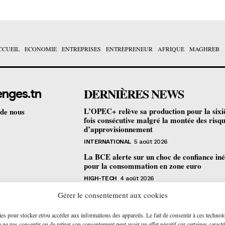
CCUEIL
ECONOMIE
ENTREPRISES
ENTREPRENEUR
AFRIQUE
MAGHREB
DERNIÈRES NEWS
enges.tn
L’OPEC+ relève sa production pour la six
 de nous
fois consécutive malgré la montée des risq
d’approvisionnement
INTERNATIONAL
5 août 2026
La BCE alerte sur un choc de confiance iné
pour la consommation en zone euro
HIGH-TECH
4 août 2026
Bourse de Tunis : les revenus des sociétés c
Gérer le consentement aux cookies
progressent de 4,2% au premier semestre
ies pour stocker et/ou accéder aux informations des appareils. Le fait de consentir à ces technol
ENTREPRISES
4 août 2026
ne pas consentir ou de retirer son consentement peut avoir un effet négatif sur certaines caracté