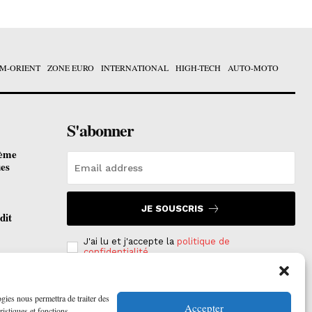
M-ORIENT
ZONE EURO
INTERNATIONAL
HIGH-TECH
AUTO-MOTO
S'abonner
ième
ues
JE SOUSCRIS
dit
J'ai lu et j'accepte la
politique de
confidentialité
.
otées
 2026
ogies nous permettra de traiter des
Accepter
ristiques et fonctions.