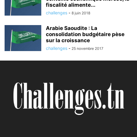
fiscalité alimente...
challenges
-
8 juin 2018
Arabie Saoudite : La
consolidation budgétaire pèse
sur la croissance
challenges
-
25 novembre 2017