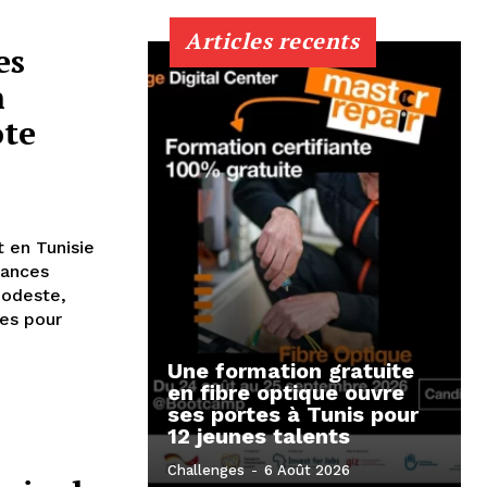
Articles recents
es
n
ote
t en Tunisie
éances
modeste,
les pour
Une formation gratuite
en fibre optique ouvre
ses portes à Tunis pour
12 jeunes talents
Challenges
-
6 Août 2026