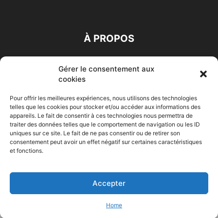
À PROPOS
SUIVEZ NOUS
Gérer le consentement aux
cookies
Pour offrir les meilleures expériences, nous utilisons des technologies
telles que les cookies pour stocker et/ou accéder aux informations des
appareils. Le fait de consentir à ces technologies nous permettra de
traiter des données telles que le comportement de navigation ou les ID
uniques sur ce site. Le fait de ne pas consentir ou de retirer son
Accueil
Economie
Entreprises
Entrepreneur
Afrique
consentement peut avoir un effet négatif sur certaines caractéristiques
et fonctions.
Maghreb
M-Orient
Zone Euro
International
HIGH-TECH
Auto-Moto
Accepter
© Challenges.tn By AAKOM.DIGITAL
Home