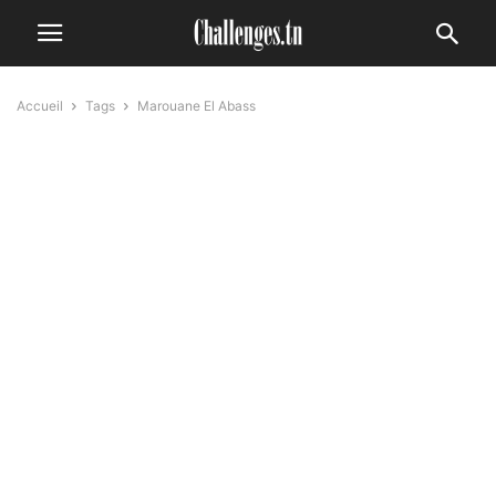
Accueil
Tags
Marouane El Abass