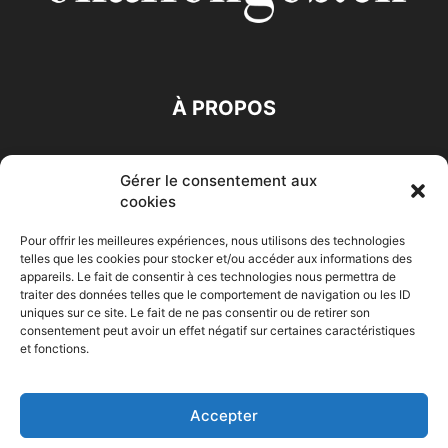
À PROPOS
SUIVEZ NOUS
Gérer le consentement aux
cookies
Pour offrir les meilleures expériences, nous utilisons des technologies
telles que les cookies pour stocker et/ou accéder aux informations des
appareils. Le fait de consentir à ces technologies nous permettra de
traiter des données telles que le comportement de navigation ou les ID
Accueil
Economie
Entreprises
Entrepreneur
Afrique
uniques sur ce site. Le fait de ne pas consentir ou de retirer son
consentement peut avoir un effet négatif sur certaines caractéristiques
Maghreb
M-Orient
Zone Euro
International
et fonctions.
HIGH-TECH
Auto-Moto
Accepter
© Challenges.tn By AAKOM.DIGITAL